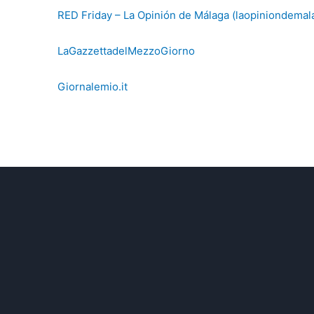
RED Friday – La Opinión de Málaga (laopiniondemal
LaGazzettadelMezzoGiorno
Giornalemio.it